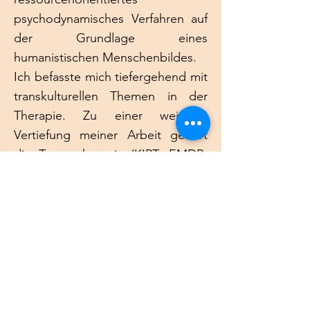
psychodynamisches Verfahren auf
der Grundlage eines
humanistischen Menschenbildes.
Ich befasste mich tiefergehend mit
transkulturellen Themen in der
Therapie. Zu einer weiteren
Vertiefung meiner Arbeit gehört
die Traumatherapie (KIPT, EMDR,
Somatic Experience nach Peter
Levin) und die Psychotherapie mit
Imaginationen und die Spürarbeit.
Immer wieder begeistert es mich
Menschen zu begegnen und sie
auf emphatische, humorvolle und
sensible Art und Weise ein Stück